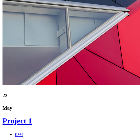
22
May
Project 1
user